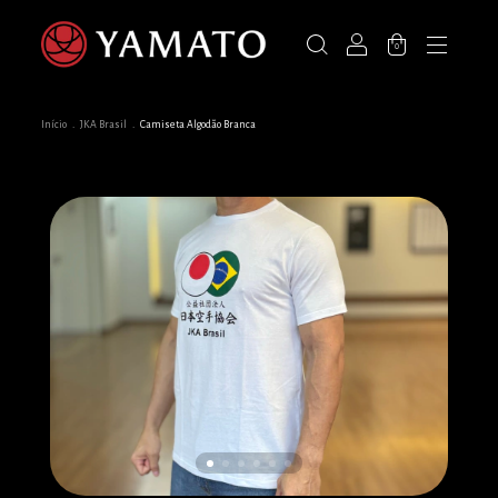
0
Início
.
JKA Brasil
.
Camiseta Algodão Branca