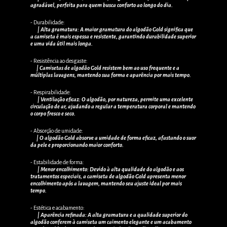
agradável, perfeita para quem busca conforto ao longo do dia.
- Durabilidade:
| Alta gramatura: A maior gramatura do algodão Gold significa que
a camiseta é mais espessa e resistente, garantindo durabilidade superior
e uma vida útil mais longa.
- Resistência ao desgaste:
| Camisetas de algodão Gold resistem bem ao uso frequente e a
múltiplas lavagens, mantendo sua forma e aparência por mais tempo.
- Respirabilidade:
| Ventilação eficaz: O algodão, por natureza, permite uma excelente
circulação de ar, ajudando a regular a temperatura corporal e mantendo
o corpo fresco e seco.
- Absorção de umidade:
| O algodão Gold absorve a umidade de forma eficaz, afastando o suor
da pele e proporcionando maior conforto.
- Estabilidade de forma:
| Menor encolhimento: Devido à alta qualidade do algodão e aos
tratamentos especiais, a camiseta de algodão Gold apresenta menor
encolhimento após a lavagem, mantendo seu ajuste ideal por mais
tempo.
- Estética e acabamento:
| Aparência refinada: A alta gramatura e a qualidade superior do
algodão conferem à camiseta um caimento elegante e um acabamento