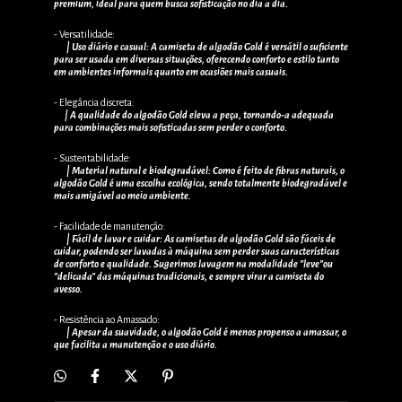
premium, ideal para quem busca sofisticação no dia a dia.
- Versatilidade:
| Uso diário e casual: A camiseta de algodão Gold é versátil o suficiente
para ser usada em diversas situações, oferecendo conforto e estilo tanto
em ambientes informais quanto em ocasiões mais casuais.
- Elegância discreta:
| A qualidade do algodão Gold eleva a peça, tornando-a adequada
para combinações mais sofisticadas sem perder o conforto.
- Sustentabilidade:
| Material natural e biodegradável: Como é feito de fibras naturais, o
algodão Gold é uma escolha ecológica, sendo totalmente biodegradável e
mais amigável ao meio ambiente.
- Facilidade de manutenção:
| Fácil de lavar e cuidar: As camisetas de algodão Gold são fáceis de
cuidar, podendo ser lavadas à máquina sem perder suas características
de conforto e qualidade. Sugerimos lavagem na modalidade "leve"ou
"delicada" das máquinas tradicionais, e sempre virar a camiseta do
avesso.
- Resistência ao Amassado:
| Apesar da suavidade, o algodão Gold é menos propenso a amassar, o
que facilita a manutenção e o uso diário.