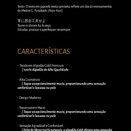
Texto: O texto em japonês nesta camiseta reflete um dos 20 ensinamentos
do Mestre G. Funakoshi (Niju-Kun):
常に思念工夫せよ
Tsune ni shinen ku fu seyo
Estudar, praticar e aperfeiçoar-se sempre.
CARACTERÍSTICAS
- Tecido em Algodão Gold Premium
| 100% Algodão de Alta Qualidade
- Alta Gramatura:
| Toque excepcionalmente macio, proporcionando uma sensação
confortável e luxuosa na pele
- Design Moderno.
- Toque suave e Macio:
| Toque excepcionalmente macio, proporcionando uma sensação
confortável e luxuosa na pele
- Sensação Agradável e Confortável:
| Feito de fibras 100% naturais, o algodão Gold oferece uma sensação