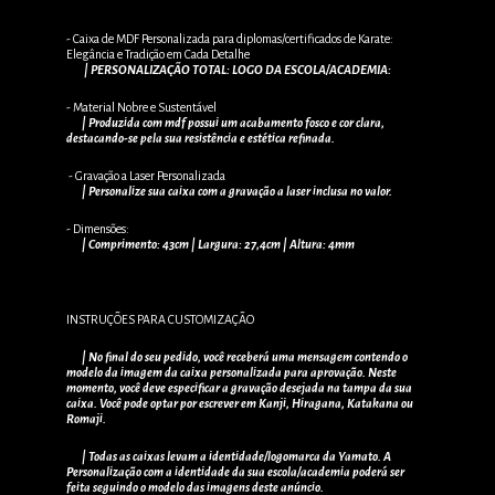
- Caixa de MDF Personalizada para diplomas/certificados de Karate:
Elegância e Tradição em Cada Detalhe
| PERSONALIZAÇÃO TOTAL: LOGO DA ESCOLA/ACADEMIA:
- Material Nobre e Sustentável
| Produzida com mdf possui um acabamento fosco e cor clara,
destacando-se pela sua resistência e estética refinada.
- Gravação a Laser Personalizada
| Personalize sua caixa com a gravação a laser inclusa no valor.
- Dimensões:
| Comprimento: 43cm | Largura: 27,4cm | Altura: 4mm
INSTRUÇÕES PARA CUSTOMIZAÇÃO
| No final do seu pedido, você receberá uma mensagem contendo o
modelo da imagem da caixa personalizada para aprovação. Neste
momento, você deve especificar a gravação desejada na tampa da sua
caixa. Você pode optar por escrever em Kanji, Hiragana, Katakana ou
Romaji.
| Todas as caixas levam a identidade/logomarca da Yamato. A
Personalização com a identidade da sua escola/academia poderá ser
feita seguindo o modelo das imagens deste anúncio.