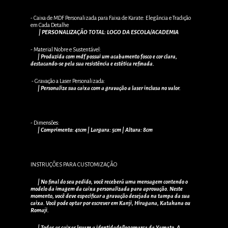
- Caixa de MDF Personalizada para Faixa de Karate: Elegância e Tradição
em Cada Detalhe
| PERSONALIZAÇÃO TOTAL: LOGO DA ESCOLA/ACADEMIA
- Material Nobre e Sustentável:
| Produzida com mdf possui um acabamento fosco e cor clara,
destacando-se pela sua resistência e estética refinada.
- Gravação a Laser Personalizada:
| Personalize sua caixa com a gravação a laser inclusa no valor.
- Dimensões:
| Comprimento: 41cm | Largura: 5cm | Altura: 8cm
INSTRUÇÕES PARA CUSTOMIZAÇÃO
| No final do seu pedido, você receberá uma mensagem contendo o
modelo da imagem da caixa personalizada para aprovação. Neste
momento, você deve especificar a gravação desejada na tampa da sua
caixa. Você pode optar por escrever em Kanji, Hiragana, Katakana ou
Romaji.
| Todas as caixas levam a identidade/logomarca da Yamato. A